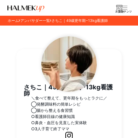
お買物
コンテンツ
ホーム
アンバサダー一覧
さちこ｜49歳更年期−13kg看護師
さちこ｜49歳更年期−13kg看護
師
＼食べて整えて、更年期をもっとラクに／
◯発酵調味料の簡単レシピ
◯腸から整える食習慣
○看護師目線の健康知識
○鼻炎・血圧を見直した実体験
○3人子育て終了ママ