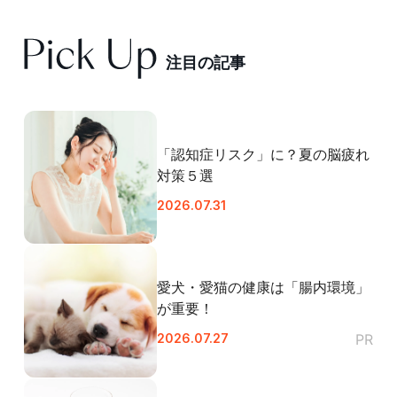
注
目
の
記
事
「認知症リスク」に？夏の脳疲れ
対策５選
2026.07.31
愛犬・愛猫の健康は「腸内環境」
が重要！
2026.07.27
PR