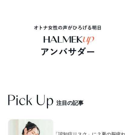
注
目
の
記
事
「認知症リスク」に？夏の脳疲れ