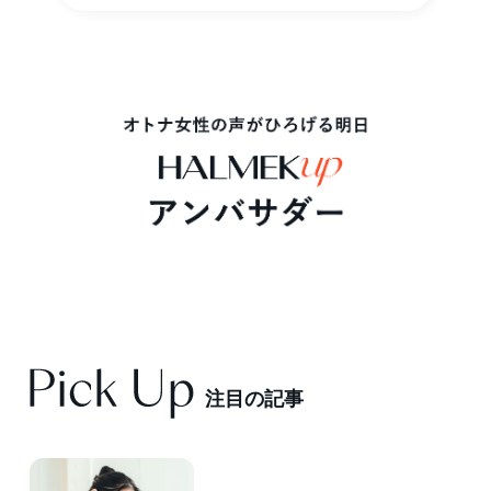
注
目
の
記
事