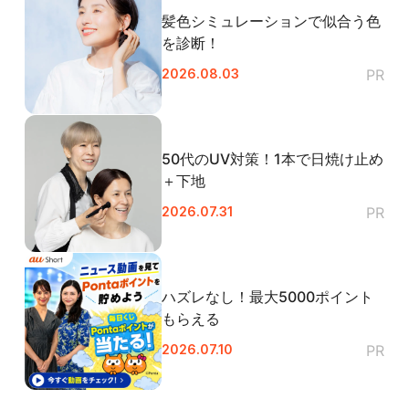
髪色シミュレーションで似合う色
を診断！
2026.08.03
PR
50代のUV対策！1本で日焼け止め
＋下地
2026.07.31
PR
ハズレなし！最大5000ポイント
もらえる
2026.07.10
PR
閉じる