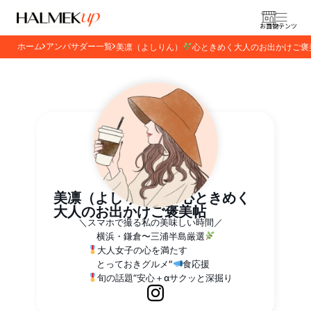
お買物
コンテンツ
ホーム
アンバサダー一覧
美凛（よしりん）
心ときめく大人のお出かけご褒
美凛（よしりん）
心ときめく
大人のお出かけご褒美帖
＼スマホで撮る私の美味しい時間／
横浜・鎌倉〜三浦半島厳選
大人女子の心を満たす
とっておきグルメ″
食応援
旬の話題”安心＋αサクッと深掘り