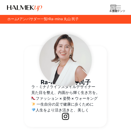
お買物
コンテンツ
ホーム
アンバサダー一覧
Ra-mina 丸山 民子
Ra-mina 丸山 民子
ラ・ミナ / ライフスタイルデザイナー
見た目を整え、内面から輝く生き方を。
ファッション × 姿勢 × ウォーキング
一生自分の足で健康に歩くために
人生をより活き活きと、美しく