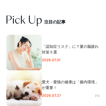
注
目
の
記
事
「認知症リスク」に？夏の脳疲れ
対策５選
2026.07.31
愛犬・愛猫の健康は「腸内環境」
が重要！
2026.07.27
PR