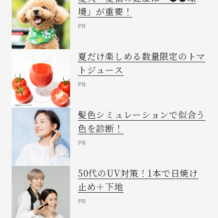
境」が重要！
PR
夏だけ楽しめる数量限定のトマ
トジュース
PR
髪色シミュレーションで似合う
色を診断！
PR
50代のUV対策！1本で日焼け
止め＋下地
PR