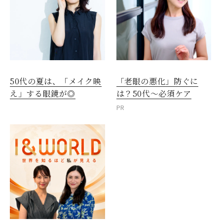
閉じる
50代の夏は、「メイク映
「老眼の悪化」防ぐに
え」する眼鏡が◎
は？50代～必須ケア
PR