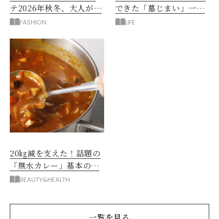
テ2026年秋冬、大人が着
できた「墓じまい」一つ
たい新作服は？
後悔したのは、ある順
FASHION
LIFE
番!?
20㎏減を支えた！話題の
「無水カレー」基本の作
り方とおすすめルウ6選
BEAUTY&HEALTH
一覧を見る