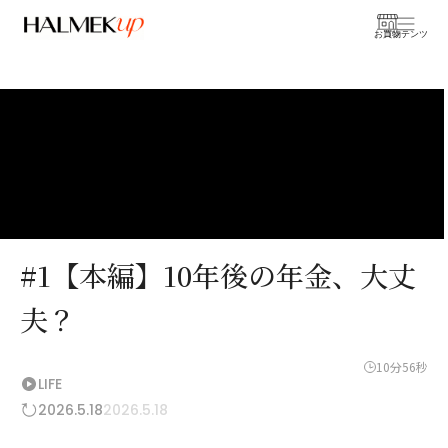
お買物
コンテンツ
#1【本編】10年後の年金、大丈
夫？
10分56秒
LIFE
2026.5.18
2026.5.18