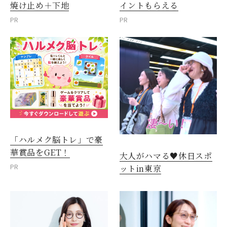
焼け止め＋下地
イントもらえる
PR
PR
「ハルメク脳トレ」で豪
華賞品をGET！
大人がハマる♥休日スポ
PR
ットin東京