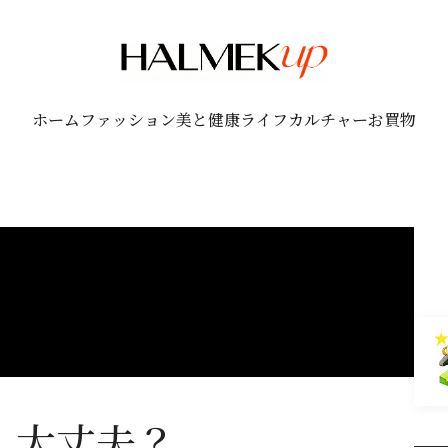
ホーム
ファッション
美と健康
ライフ
カルチャー
お買物
、大丈夫？