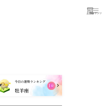
コンテンツ
お買物
今日の運勢ランキング
1
2
位
牡羊座
乙女座