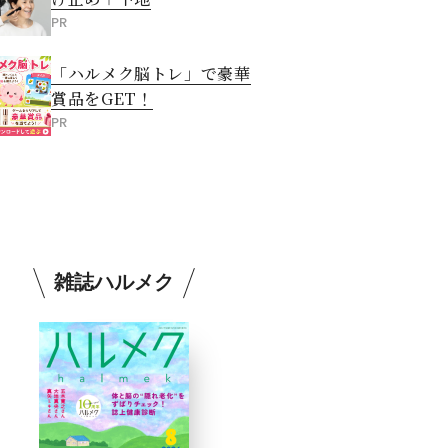
PR
「ハルメク脳トレ」で豪華
賞品をGET！
PR
雑誌ハルメク