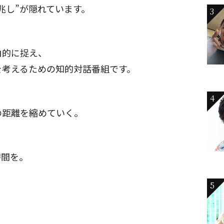
兆し”が隠れています。
3
角的に捉え、
を考えるための知的対話番組です。
4
の距離を縮めていく。
時間を。
5