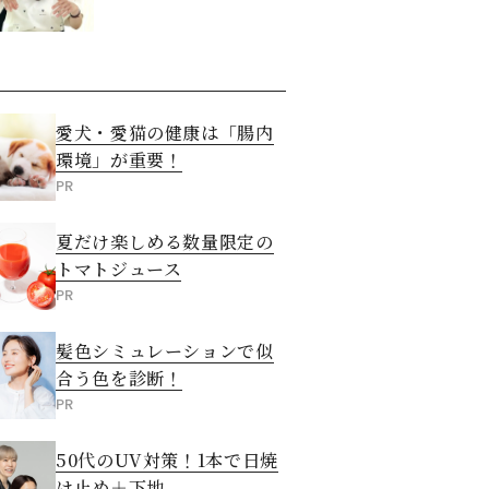
愛犬・愛猫の健康は「腸内
環境」が重要！
PR
夏だけ楽しめる数量限定の
トマトジュース
PR
髪色シミュレーションで似
合う色を診断！
PR
50代のUV対策！1本で日焼
け止め＋下地