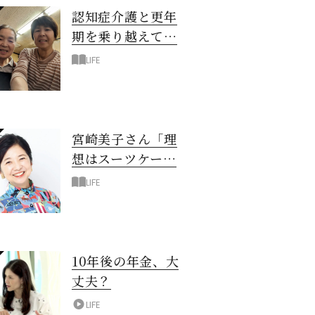
認知症介護と更年
期を乗り越えて！
6年の「通い介
LIFE
護」で見つけた答
え
宮崎美子さん「理
想はスーツケース
一つでどこへでも
LIFE
行ける暮らし」
10年後の年金、大
丈夫？
LIFE