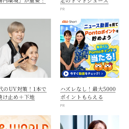
腸内環境」が重要！
定のトマトジュース
PR
0代のUV対策！1本で
ハズレなし！最大5000
焼け止め＋下地
ポイントもらえる
PR