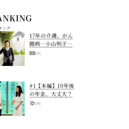
ANKING
キング
17年の介護、がん
闘病…小山明子さ
ん「今満たされて
LIFE
いる」と言える理
由
#1【本編】10年後
の年金、大丈夫？
LIFE