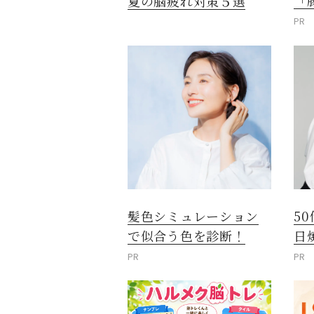
「
夏の脳疲れ対策５選
PR
髪色シミュレーション
5
で似合う色を診断！
日
PR
PR