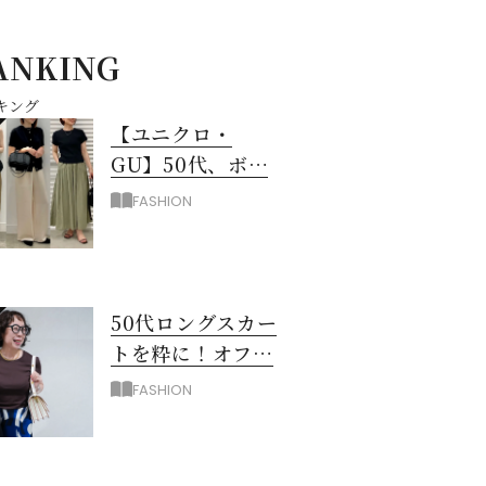
ANKING
キング
【ユニクロ・
GU】50代、ボト
ムスに迷ったら！
FASHION
3990円以下スカー
ト＆パンツ
50代ロングスカー
トを粋に！オフィ
ス＆お出掛けに映
FASHION
える配色のコツ