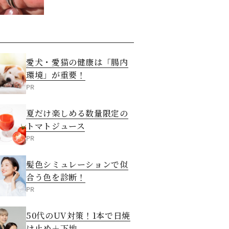
た意外な答え
愛犬・愛猫の健康は「腸内
環境」が重要！
PR
夏だけ楽しめる数量限定の
トマトジュース
PR
髪色シミュレーションで似
合う色を診断！
PR
50代のUV対策！1本で日焼
け止め＋下地