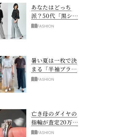
あなたはどっち
派？50代「黒シア
ー×ユニクロワイ
FASHION
ドパンツ」夏のモ
ノトーンコーデ
暑い夏は一枚で決
まる「半袖ブラウ
ス＆シャツ」で時
FASHION
短！大人の通勤コ
ーデ
亡き母のダイヤの
指輪が査定20万…
売る？50代が出し
FASHION