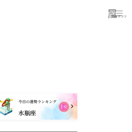
コンテンツ
お買物
今日の運勢ランキング
1
2
位
水瓶座
乙女座