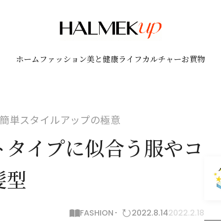
ホーム
ファッション
美と健康
ライフ
カルチャー
お買物
簡単スタイルアップの極意
トタイプに似合う服やコ
髪型
FASHION
2022.8.14
2022.2.18