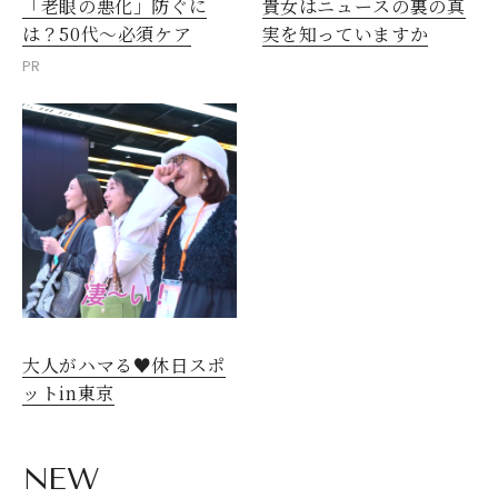
「老眼の悪化」防ぐに
貴女はニュースの裏の真
は？50代～必須ケア
実を知っていますか
PR
大人がハマる♥休日スポ
ットin東京
NEW