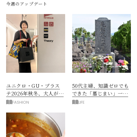
今週のアップデート
ユニクロ・GU・プラス
50代主婦、知識ゼロでも
テ2026年秋冬、大人が着
できた「墓じまい」一つ
たい新作服は？
後悔したのは、ある順
FASHION
LIFE
番!?