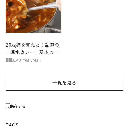
20㎏減を支えた！話題の
「無水カレー」基本の作
り方とおすすめルウ6選
BEAUTY&HEALTH
一覧を見る
保存する
TAGS