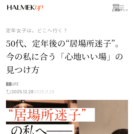
お買物
コンテンツ
定年女子は。どこへ行く？
50代、定年後の“居場所迷子”。
今の私に合う「心地いい場」の
見つけ方
LIFE
2025.12.28
2025.11.29