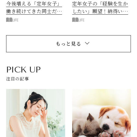
今後増える「定年女子」
定年女子の「経験を生か
働き続けてきた同士だか
したい」願望！納得いく
ら話せることってあるよ
定年後の場所はどこにあ
LIFE
LIFE
ね
る？
もっと見る
PICK UP
注目の記事