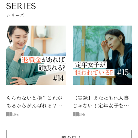
SERIES
シリーズ
もらわないと損？これが
【実録】あなたも他人事
あるからがんばれる？定
じゃない！定年女子を狙
年女子の「退職金」問題
う“巧妙な詐欺”とは？
LIFE
LIFE